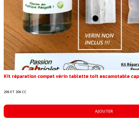
Kit réparation compet vérin tablette toit escamotable c
206 ET 206 CC
AJOUTER