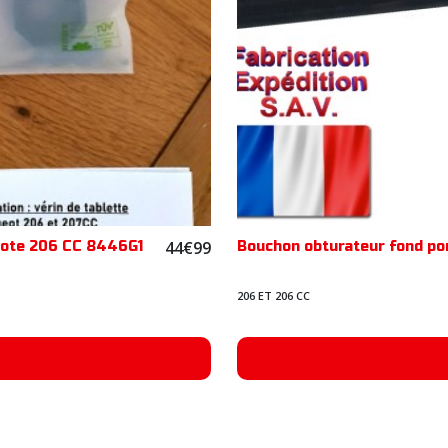
44
€
99
apote 206 CC 8446G1
Bouchon obturateur fond po
206 ET 206 CC