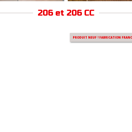
Notre kit de réparation câbles pou
206 et 206 CC
PRODUIT NEUF ! FABRICATION FRANC