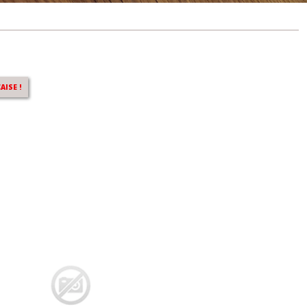
r Peugeot 206 CC
AISE !