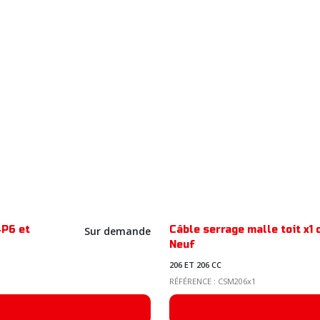
4P6 et
Câble serrage malle toit x
Sur demande
Neuf
206 ET 206 CC
RÉFÉRENCE : CSM206x1