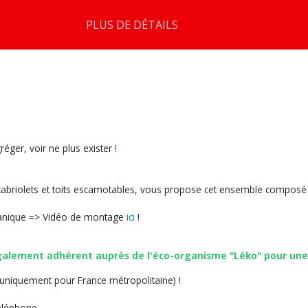
PLUS DE DÉTAILS
éger, voir ne plus exister !
 cabriolets et toits escamotables, vous propose cet ensemble composé 
canique => Vidéo de montage
ici
!
lement adhérent auprès de l'éco-organisme "Léko" pour un
€ (uniquement pour France métropolitaine) !
éléphone.