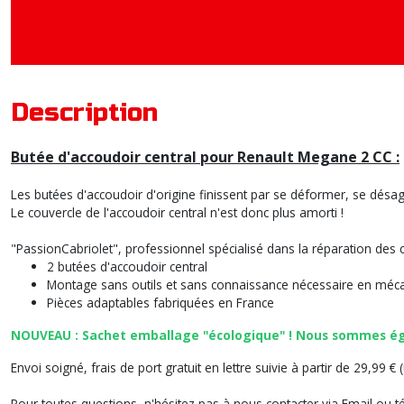
Description
Butée d'accoudoir central pour Renault Megane 2 CC :
Les butées d'accoudoir d'origine finissent par se déformer, se désagr
Le couvercle de l'accoudoir central n'est donc plus amorti !
"PassionCabriolet", professionnel spécialisé dans la réparation des
2 butées d'accoudoir central
Montage sans outils et sans connaissance nécessaire en mé
Pièces adaptables fabriquées en France
NOUVEAU : Sachet emballage "écologique" !
Nous sommes éga
Envoi soigné, frais de port gratuit en lettre suivie à partir de 29,99 
Pour toutes questions, n'hésitez pas à nous contacter via Email ou t