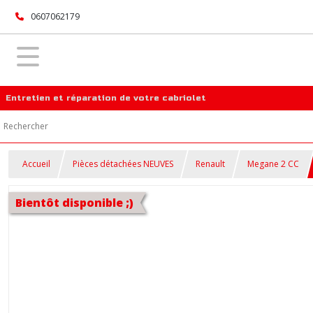
0607062179
Entretien et réparation de votre cabriolet
Accueil
Pièces détachées NEUVES
Renault
Megane 2 CC
Bientôt disponible ;)