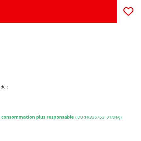
de :
e consommation plus responsable
(IDU :FR336753_01NNAJ)