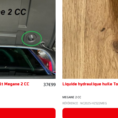
37
€
99
ult Megane 2 CC
Liquide hydraulique huile 
MEGANE 2 CC
RÉFÉRENCE : NC2025-HZS22MEG