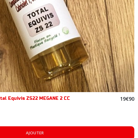
19
€
90
Total Equivis ZS22 MEGANE 2 CC
AJOUTER